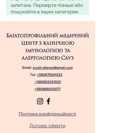
запитань. Перевірте пізніше або
пошукайте в інших категоріях.
Багатопрофільний медичний
центр з клінічною
імунологією та
алергологією Сауз
Email:
south.allergo@gmail.com
Tel:
+380675041333
+380663241333
+380966635077
Політика конфіденційності
Договір оферти