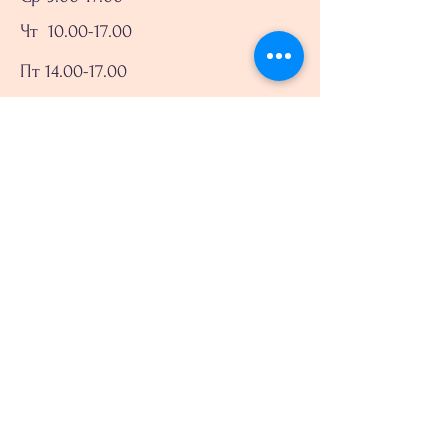
Чт
10.00-17.00
Пт 14.00-17.00
Сб-Нд - вихідний
Попередній запис обов'язковий
Записатись