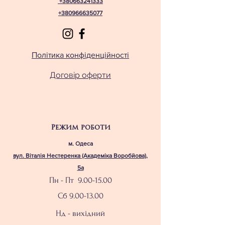
+380663241333
+380966635077
Політика конфіденційності
Договір оферти
Режим роботи
м. Одеса
вул. Віталія Нестеренка (Академіка Воробйова),
5а
Пн - Пт
9.00-15.00
Сб
9.00-13.00
Нд - вихідний