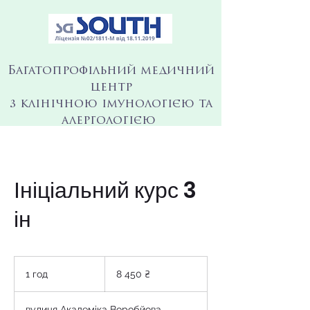
Багатопрофільний медичний
центр
з клінічною імунологією та
алергологією
Ініціальний курс 3
ін
8 450
українських
1 год
1
8 450 ₴
гривень
г
о
вулиця Академіка Воробйова