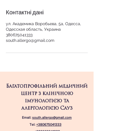
Контактні дані
ул. Академика Воробьева, 5а, Одесса,
Одесская область, Украина
380675041333
south.allergo@gmail.com
Багатопрофільний медичний
центр з клінічною
імунологією та
алергологією Сауз
Email:
south.allergo@gmail.com
Tel:
+380675041333