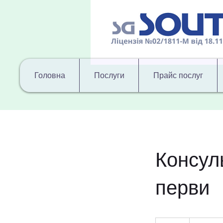
Головна
Послуги
Прайс послуг
Консул
перви
800