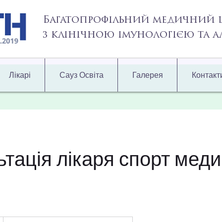
Багатопрофільний медичний 
з клінічною імунологією та 
Лікарі
Сауз Освіта
Галерея
Контакт
ьтація лікаря спорт мед