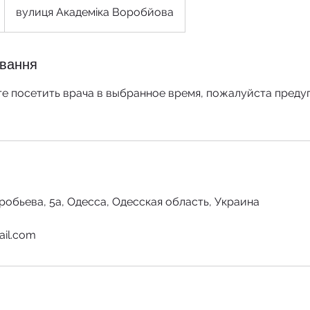
вулиця Академіка Воробйова
ування
е посетить врача в выбранное время, пожалуйста предуп
робьева, 5а, Одесса, Одесская область, Украина
ail.com