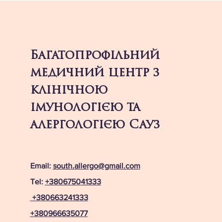
Багатопрофільний
медичний центр з
клінічною
імунологією та
алергологією Сауз
Email:
south.allergo@gmail.com
Tel:
+380675041333
+380663241333
+380966635077