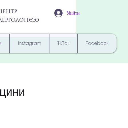
центр
Увійти
алергологією
и
Instagram
TikTok
Facebook
ицини