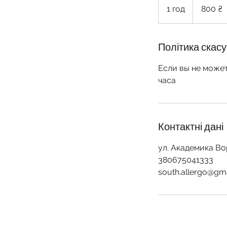
українських
1 год
1
800 ₴
гривень
г
о
Політика скас
Если вы не может
часа
Контактні дані
ул. Академика Во
380675041333
south.allergo@gm