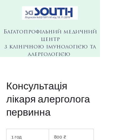
Багатопрофільний медичний
центр
з клінічною імунологією та
алергологією
Консультація
лікаря алерголога
первинна
800
українських
1 год
1
800 ₴
гривень