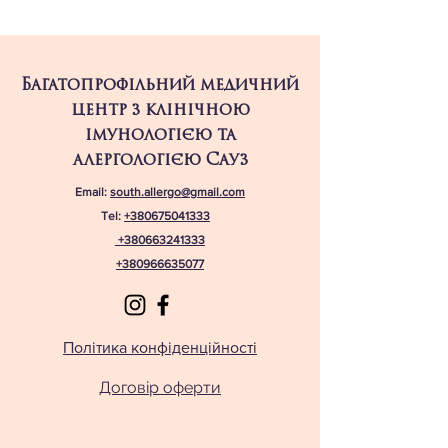
Багатопрофільний медичний
центр з клінічною
імунологією та
алергологією Сауз
Email:
south.allergo@gmail.com
Tel:
+380675041333
+380663241333
+380966635077
Політика конфіденційності
Договір оферти