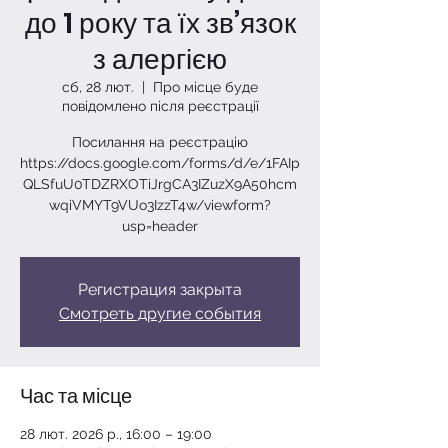
до 1 року та їх зв’язок
з алергією
сб, 28 лют.
  |  
Про місце буде
повідомлено після реєстрації
Посилання на реєстрацію
https://docs.google.com/forms/d/e/1FAIp
QLSfuU0TDZRXOTiJrgCA3IZuzX9A50hcm
wqiVMYT9VUo3IzzT4w/viewform?
usp=header
Регистрация закрыта
Смотреть другие события
Час та місце
28 лют. 2026 р., 16:00 – 19:00