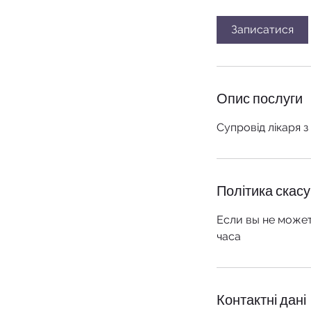
о
Записатися
Опис послуги
Супровід лікаря з
Політика скас
Если вы не может
часа
Контактні дані