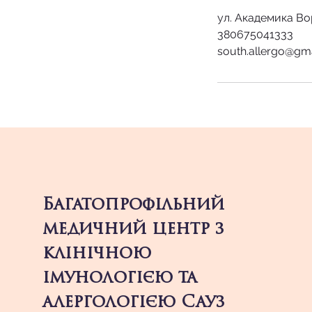
ул. Академика Во
380675041333
south.allergo@gm
Багатопрофільний
медичний центр з
клінічною
імунологією та
алергологією Сауз