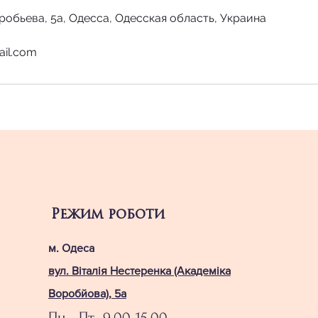
робьева, 5а, Одесса, Одесская область, Украина
ail.com
Режим роботи
м. Одеса
вул. Віталія Нестеренка (Академіка
Воробйова), 5а
Пн - Пт 9.00-15.00