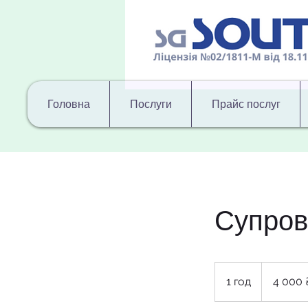
Головна
Послуги
Прайс послуг
Супрові
4 000
українських
1 год
1
4 000 
гривень
г