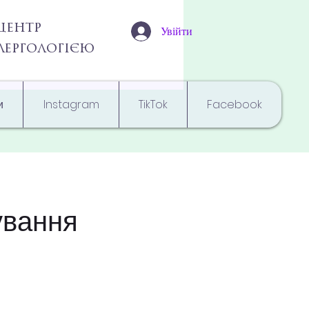
центр
Увійти
алергологією
и
Instagram
TikTok
Facebook
ування