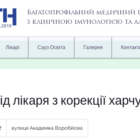
Багатопрофільний медичний 
з клінічною імунологією та 
Лікарі
Сауз Освіта
Галерея
Контакт
д лікаря з корекції харч
₴
вулиця Академіка Воробйова