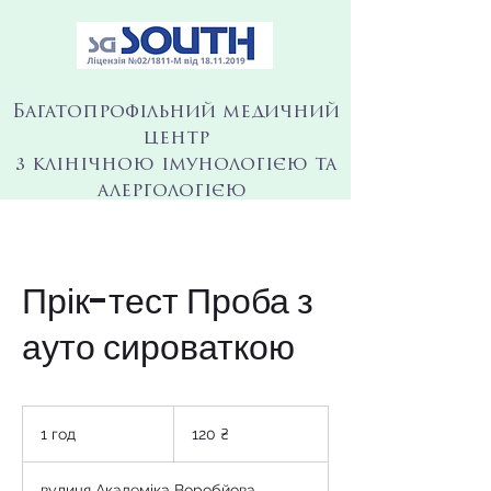
Багатопрофільний медичний
центр
з клінічною імунологією та
алергологією
Прік-тест Проба з
ауто сироваткою
120
українських
1 год
1
120 ₴
гривень
г
о
вулиця Академіка Воробйова