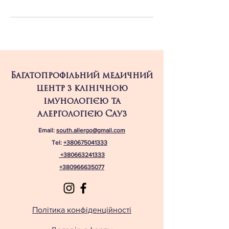
Багатопрофільний медичний
центр з клінічною
імунологією та
алергологією Сауз
Email:
south.allergo@gmail.com
Tel:
+380675041333
+380663241333
+380966635077
Політика конфіденційності