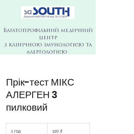
Багатопрофільний медичний
центр
з клінічною імунологією та
алергологією
Прік-тест МІКС
АЛЕРГЕН 3
пилковий
120
українських
1 год
1
120 ₴
гривень