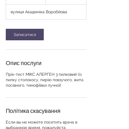
г
о
вулиця Академіка Воробйова
Записатися
Опис послуги
Прік-тест МІКС АЛЕРГЕН 3 пилковий (із
пилку столокосу, пирію повзучого, жита
посівного, тимофіївки лучної)
Політика скасування
Если вы не можете посетить врача в
выбранное время, пожалуйста