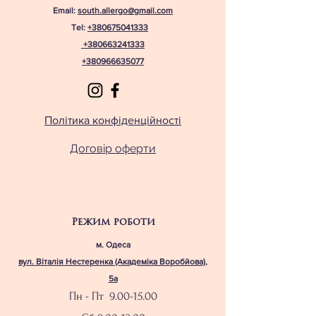
Email:
south.allergo@gmail.com
Tel:
+380675041333
+380663241333
+380966635077
Політика конфіденційності
Договір оферти
Режим роботи
м. Одеса
вул. Віталія Нестеренка (Академіка Воробйова),
5а
Пн - Пт
9.00-15.00