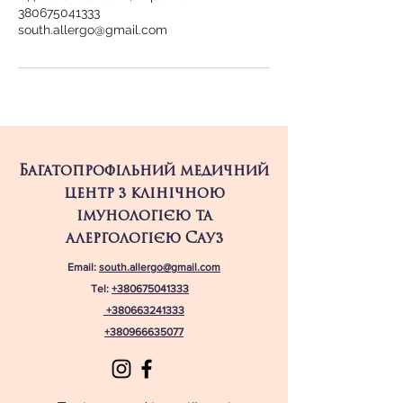
380675041333
south.allergo@gmail.com
Багатопрофільний медичний
центр з клінічною
імунологією та
алергологією Сауз
Email:
south.allergo@gmail.com
Tel:
+380675041333
+380663241333
+380966635077