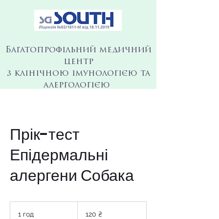
Багатопрофільний медичний
центр
з клінічною імунологією та
алергологією
Прік-тест
Епідермальні
алергени Собака
120
українських
1 год
1
120 ₴
гривень