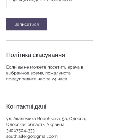
в
Записатися
Політика скасування
Если вы не можете посетить врача в
выбранное время, пожалуйста
предупредите нас за 24 часа
Контактні дані
ул. Академика Воробьева, 5а, Одесса,
Одесская область, Украина
380675041333
south.allergo@gmail.com