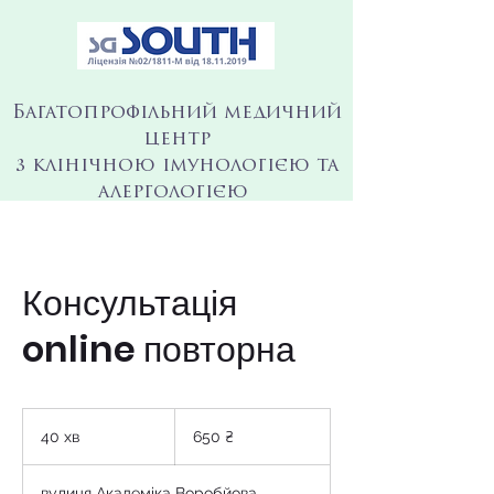
Багатопрофільний медичний
центр
з клінічною імунологією та
алергологією
Консультація
online повторна
650
українських
40 хв
4
650 ₴
гривень
0
х
вулиця Академіка Воробйова