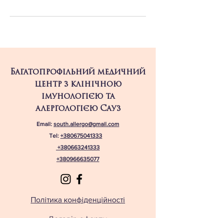
Багатопрофільний медичний
центр з клінічною
імунологією та
алергологією Сауз
Email:
south.allergo@gmail.com
Tel:
+380675041333
+380663241333
+380966635077
Політика конфіденційності