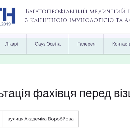
Багатопрофільний медичний 
з клінічною імунологією та 
Лікарі
Сауз Освіта
Галерея
Контакт
ьтація фахівця перед ві
вулиця Академіка Воробйова