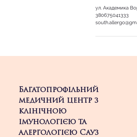
ул. Академика Во
380675041333
south.allergo@gm
Багатопрофільний
медичний центр з
клінічною
імунологією та
алергологією Сауз