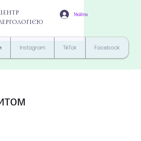
центр
Увійти
алергологією
и
Instagram
TikTok
Facebook
зитом