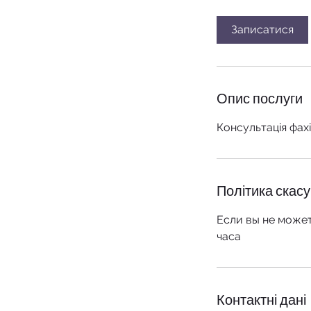
х
в
Записатися
Опис послуги
Консультація фах
Політика скас
Если вы не может
часа
Контактні дані