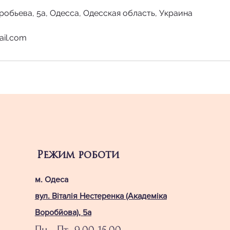
робьева, 5а, Одесса, Одесская область, Украина
ail.com
Режим роботи
м. Одеса
вул. Віталія Нестеренка (Академіка
Воробйова), 5а
Пн - Пт 9.00-15.00