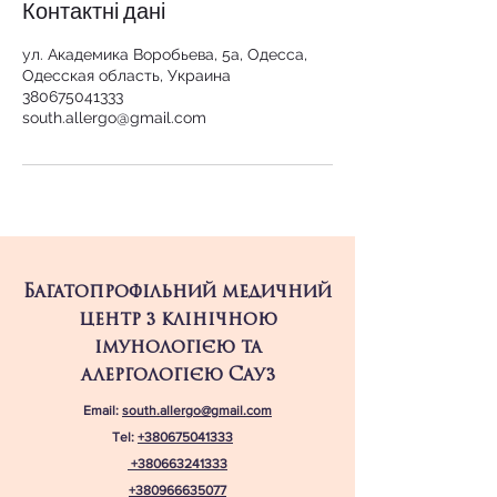
Контактні дані
ул. Академика Воробьева, 5а, Одесса,
Одесская область, Украина
380675041333
south.allergo@gmail.com
Багатопрофільний медичний
центр з клінічною
імунологією та
алергологією Сауз
Email:
south.allergo@gmail.com
Tel:
+380675041333
+380663241333
+380966635077