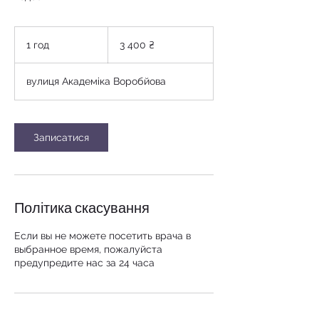
3 400
українських
1 год
1
3 400 ₴
гривень
г
о
вулиця Академіка Воробйова
Записатися
Політика скасування
Если вы не можете посетить врача в
выбранное время, пожалуйста
предупредите нас за 24 часа