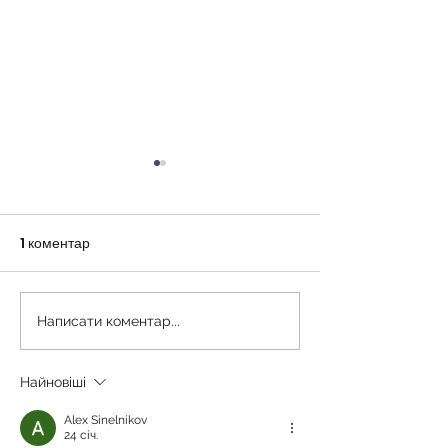
1 коментар
Клінічний випад
Клінічний випадок 2
Написати коментар...
Найновіші
Alex Sinelnikov
24 січ.