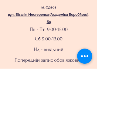
м. Одеса
вул. Віталія Нестеренка (Академіка Воробйова),
5а
Пн - Пт
9.00-15.00
Сб
9.00-13.00
Нд - вихідний
Попередній запис обов'язковий
с. Нерубайське
вул. Центральна, 1-К
Пн
14.00-17.00
Вт 10.00-17.00
Ср 9.00-17.00
Чт
10.00-17.00
Пт 14.00-17.00