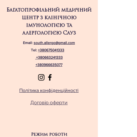
профілактику
Багатопрофільний медичний
центр з клінічною
імунологією та
алергологією Сауз
Email:
south.allergo@gmail.com
Tel:
+380675041333
+380663241333
+380966635077
Політика конфіденційності
Договір оферти
Режим роботи