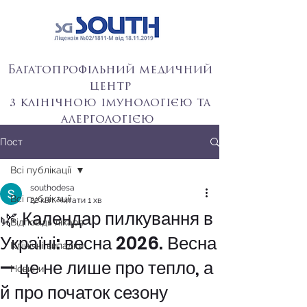
Багатопрофільний медичний
центр
з клінічною імунологією та
алергологією
Пост
Всі публікації
southodesa
Всі публікації
22 квіт.
Читати 1 хв
🌿 Календар пилкування в
Відповідь лікаря
Україні: весна 2026. Весна
Клінічні випадки
— це не лише про тепло, а
Новини
й про початок сезону