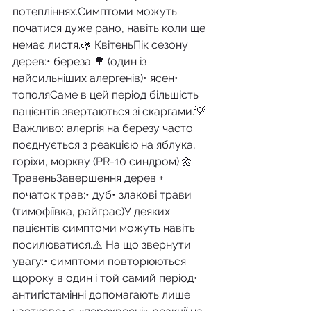
потепліннях.Симптоми можуть 
початися дуже рано, навіть коли ще 
немає листя.🌿 КвітеньПік сезону 
дерев:• береза 🌳 (один із 
найсильніших алергенів)• ясен• 
тополяСаме в цей період більшість 
пацієнтів звертаються зі скаргами.💡 
Важливо: алергія на березу часто 
поєднується з реакцією на яблука, 
горіхи, моркву (PR-10 синдром).🌼 
ТравеньЗавершення дерев + 
початок трав:• дуб• злакові трави 
(тимофіївка, райграс)У деяких 
пацієнтів симптоми можуть навіть 
посилюватися.⚠️ На що звернути 
увагу:• симптоми повторюються 
щороку в один і той самий період• 
антигістамінні допомагають лише 