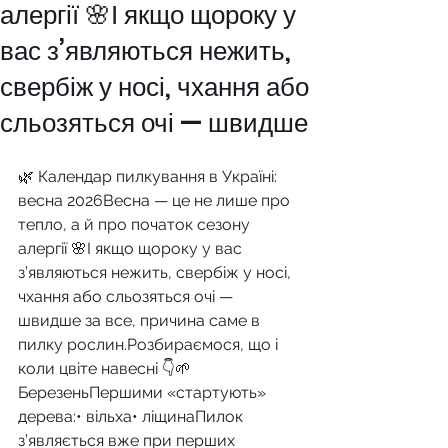
алергії 🌸І якщо щороку у
вас з’являються нежить,
свербіж у носі, чхання або
сльозяться очі — швидше
🌿 Календар пилкування в Україні: 
весна 2026Весна — це не лише про 
тепло, а й про початок сезону 
алергії 🌸І якщо щороку у вас 
з’являються нежить, свербіж у носі, 
чхання або сльозяться очі — 
швидше за все, причина саме в 
пилку рослин.Розбираємося, що і 
коли цвіте навесні 👇🌱 
БерезеньПершими «стартують» 
дерева:• вільха• ліщинаПилок 
з’являється вже при перших 